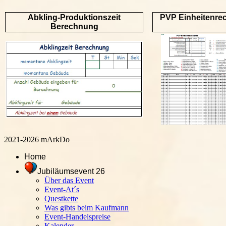
Abkling-Produktionszeit
PVP Einheitenre
Berechnung
2021-2026 mArkDo
Home
Jubiläumsevent 26
Über das Event
Event-At´s
Questkette
Was gibts beim Kaufmann
Event-Handelspreise
Kalender